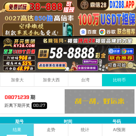
加拿大
加拿大西
台湾
比特币
4
9
1
14
08071239
期
+
+
=
距离下期开奖
00
:
27
大
双
期号
时间
号码
结果
走势
统计
AI预测
7+0+3=
10
08071238
08-07 20:38:00